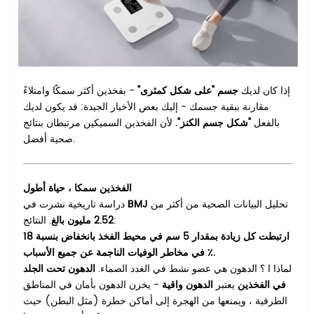
إذا كان لديك
جسم "على شكل كمثرى"
- بفخذين أكثر سمكًا وامتلاءً
مقارنة ببقية جسمك - إليك بعض الأخبار الجيدة: قد يكون لديك
بالفعل
"شكل جسم الكنز".
لأن الفخذين السميكين مرتبطان بنتائج
صحية أفضل.
الفخذين سمكا ، حياة أطول
تحليل البيانات الصحية من أكثر من
BMJ
دراسة تاريخية نشرت في
. النتائج:
2.52 مليون بالغ
ارتبطت كل زيادة بمقدار 5 سم في محيط الفخذ بانخفاض بنسبة 18
٪ في مخاطر الوفيات الناجمة عن جميع الأسباب.
لماذا ا ؟ الدهون هي عضو نشط في الغدد الصماء.
الدهون تحت الجلد
في الفخذين
يعتبر
الدهون واقية
- يخزن الدهون بأمان في المناطق
الطرفية ، ويمنعها من الهجرة إلى أماكن خطرة (مثل البطن) حيث