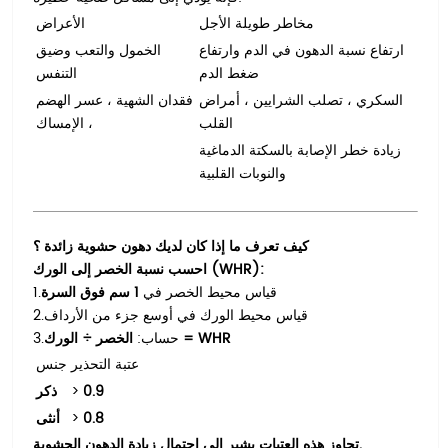
مخاطر طويلة الأجل
الأعراض
ارتفاع نسبة الدهون في الدم وارتفاع
الخمول والتعب وضيق
ضغط الدم
التنفس
السكري ، تصلب الشرايين ، أمراض
فقدان الشهية ، عسر الهضم
القلب
، الإمساك
زيادة خطر الإصابة بالسكتة الدماغية
والنوبات القلبية
كيف تعرف ما إذا كان لديك دهون حشوية زائدة ؟
احسب نسبة الخصر إلى الورك (WHR):
قياس محيط الخصر في
1 سم فوق السرة
1.
قياس محيط الورك في أوسع جزء من الأرداف
2.
الخصر ÷ الورك = WHR
حساب:
3.
عتبة التحذير
جنس
0.9
>
ذكر
0.8
>
أنثى
تجاوز هذه العتبات يشير إلى احتمال زيادة الدهون الحشوية.