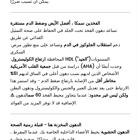
يمكن أن تسبب ضررًا.
الفخذين سمكا ، أفضل الأيض وضغط الدم مستقرة
تساعد دهون الفخذ تحت الجلد في الحفاظ على صحة التمثيل
الغذائي عن طريق:
دعم
استقلاب الجلوكوز في الدم
وتساعد على منع تطور مرض
·
السكري
المستويات
ارتفاع الكوليسترول HDL ("الجيد")
المحافظة
·
وجدت أيضًا أن
جمعية القلب الأمريكية (AHA)
دراسة من قبل
الأشخاص الذين لديهم نسب دهون أعلى في الساق لديهم
61%
مخاطر أقل
من الإصابة بارتفاع ضغط الدم - وقد استمر هذا
الارتباط حتى بعد تعديل العمر والجنس والكوليسترول ودهون البطن.
ولكن ليس غير محدود:
عندما يتجاوز محيط الفخذ
60 سم
الدهون
⚠️
الإضافية قد لا توفر المزيد من الفوائد.
الدهون المخزنة هنا - قنبلة زمنية الصحة
الدهون الحشوية
يحيط الأعضاء الداخلية الخاصة بك. عندما المفرط ،
فإنه يؤدي إلى مشاكل صحية خطيرة: