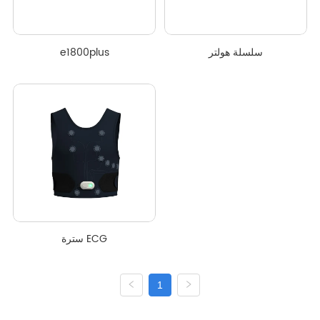
سلسلة هولتر
e1800plus
سترة ECG
1