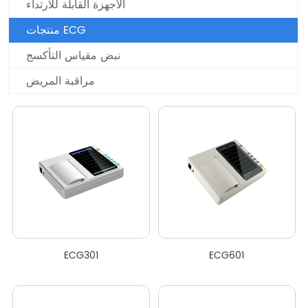
الأجهزة القابلة للارتداء
منتجات ECG
نبض مقياس التأكسج
مراقبة المريض
ECG301
ECG601