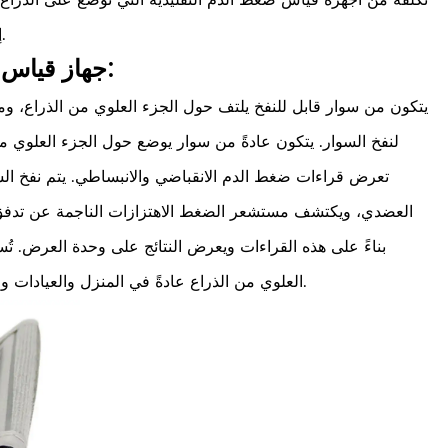
إليه للأشخاص الذين لديهم ميزانية محدودة.
جهاز قياس ضغط الدم من أعلى الذراع:
يتكون من سوار قابل للنفخ يلتف حول الجزء العلوي من الذراع،
لنفخ السوار. يتكون عادةً من سوار يوضع حول الجزء العلو
تعرض قراءات ضغط الدم الانقباضي والانبساطي. يتم نفخ السو
العضدي، ويكتشف مستشعر الضغط الاهتزازات الناجمة عن تدفق 
بناءً على هذه القراءات ويعرض النتائج على وحدة العرض. ت
العلوي من الذراع عادةً في المنزل والعيادات والمستشفيات لأغراض التشخيص والمراقبة.