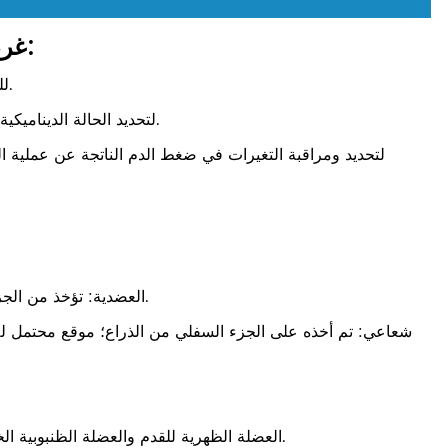
غرض أخذ قياس الضغط/البول:
للحصول على بيانات أساسية للتقييم اللاحق.
لتحديد الحالة الديناميكية الدموية (على سبيل المثال الناتج القلبي).
لتحديد ومراقبة التغيرات في ضغط الدم الناتجة عن عملية ا
العضدية: تؤخذ من الجزء العلوي من الذراع؛ الموقع الأكثر شيوعًا.
شعاعي: تم أخذه على الجزء السفلي من الذراع؛ موقع محتمل للأط
العضلة الظهرية للقدم والعضلة الظنبوبية الخلفية: تؤخذ على الجزء السفلي من الساق.