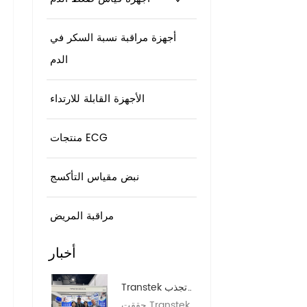
أجهزة مراقبة نسبة السكر في
الدم
الأجهزة القابلة للارتداء
منتجات ECG
نبض مقياس التأكسج
مراقبة المريض
أخبار
Transtek تجذب
الحشود وتعمق
حققت Transtek