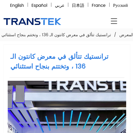
Русский
France
日本語
عربي
Español
English
المعرض
/
ترانستيك تتألق في معرض كانتون الـ 136 ، وتختتم بنجاح استثنائي
ترانستيك تتألق في معرض كانتون الـ
136 ، وتختتم بنجاح استثنائي