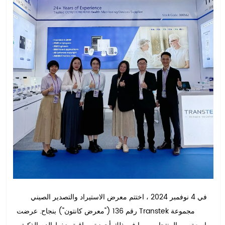
في 4 نوفمبر 2024 ، اختتم معرض الاستيراد والتصدير الصيني
رقم 136 ("معرض كانتون") بنجاح. عرضت Transtek مجموعة