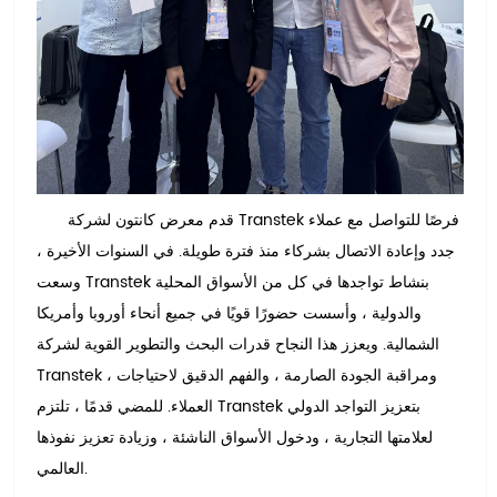
قدم معرض كانتون لشركة Transtek فرصًا للتواصل مع عملاء
جدد وإعادة الاتصال بشركاء منذ فترة طويلة. في السنوات الأخيرة ،
وسعت Transtek بنشاط تواجدها في كل من الأسواق المحلية
والدولية ، وأسست حضورًا قويًا في جميع أنحاء أوروبا وأمريكا
الشمالية. ويعزز هذا النجاح قدرات البحث والتطوير القوية لشركة
Transtek ، ومراقبة الجودة الصارمة ، والفهم الدقيق لاحتياجات
العملاء. للمضي قدمًا ، تلتزم Transtek بتعزيز التواجد الدولي
لعلامتها التجارية ، ودخول الأسواق الناشئة ، وزيادة تعزيز نفوذها
العالمي.