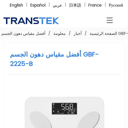
Русский
France
日本語
عربي
Español
English
سم GBF-2225-B
الصفحة الرئيسية
/
أخبار
/
معلومة
/
أفضل مقياس دهون الجسم GBF-
2225-B