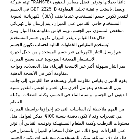
تهتم شركة TRANSTEk دائمًا بعملائها وتوفر أفضل مقياس للدهون
في الجسم GBF-2225-B ويعمل باستخدام تقنية تحليل المعاوقة
الكهربائية الحيوية (BIA) لتقدير تكوين جسم المستخدم. عندما يقف
المستخدم حافي القدمين على الميزان، يتم إرسال تيار كهربائي
منخفض المستوى عبر الجسم، ويتم قياس مقاومة هذا التيار. ومن
خلال هذا القياس، يقدر الميزان تكوين جسم المستخدم.
يستخدم المقياس الخطوات التالية لحساب تكوين الجسم:
يتم إرسال التيار الكهربائي عبر جسم المستخدم من خلال أجهزة
الاستشعار المعدنية الموجودة على سطح الميزان.
يمر التيار بسهولة أكبر عبر الأنسجة الهزيلة، مثل العضلات، ويواجه
مقاومة أكبر في الأنسجة الدهنية.
يقوم الميزان بقياس مقاومة التيار ويستخدم هذا القياس، إلى جانب
وزن المستخدم وعوامل أخرى مثل العمر والجنس، لتقدير نسبة
الدهون في الجسم، ونسبة الماء في الجسم، وكتلة العضلات، وكتلة
العظام.
من المهم ملاحظة أن القياسات التي يتم إجراؤها بواسطة الميزان
هي تقديرات وقد لا تكون دقيقة بنسبة 100%. يمكن لعوامل مثل
مستويات الترطيب وكمية الطعام المستهلكة وتوقيت القياس أن تؤثر
على القراءات. ومع ذلك، من خلال استخدام الميزان باستمرار في
ظل ظروف مماثلة، يمكن للمستخدمين تتبع تغييرات تكوين الجسم