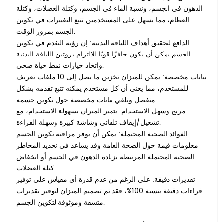
الدهون في الجسم، ونسبة الماء في الجسم، وكتلة العضلات، وكتلة
العظام، مما يسهل على المستخدمين تتبع التغييرات في تكوين
الجسم بمرور الوقت.
الدافع لتحقيق أهداف اللياقة البدنية: إن رؤية التقدم في تكوين
الجسم يمكن أن يكون حافزًا قويًا للالتزام بروتين اللياقة البدنية
واتخاذ خيارات نمط حياة صحي.
بيانات مخصصة: يمكن للميزان تخزين ما يصل إلى 10 ملفات تعريف
للمستخدم، مما يعني أن كل مستخدم يمكنه تتبع تقدمه بشكل
منفصل وتلقي بيانات مخصصة حول تكوين جسمه.
مريح وسهل الاستخدام: يتميز الميزان بسهولة الاستخدام، مع
تشغيل/إيقاف تلقائي وشاشة كبيرة وسهلة القراءة.
الفوائد الصحية المحتملة: يمكن أن يوفر مراقبة تكوين الجسم
معلومات قيمة حول الصحة العامة وقد يساعد في تحديد المخاطر
الصحية المحتملة المرتبطة بزيادة الدهون في الجسم أو انخفاض
كتلة العضلات.
تقديرات دقيقة: على الرغم من عدم قدرة أي مقياس على توفير
قراءات دقيقة بنسبة 100%، فقد تم تصميم الميزان لتوفير تقديرات
متسقة وموثوقة لتكوين الجسم.