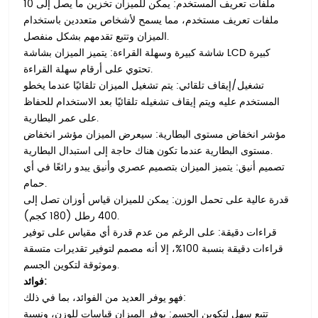
ملفات تعريف المستخدم: يمكن للميزان تخزين ما يصل إلى 10
ملفات تعريف مستخدم، مما يسمح لأشخاص متعددين باستخدام
الميزان وتتبع تقدمهم بشكل منفصل.
شاشة كبيرة وسهلة القراءة: يتميز الميزان بشاشة LCD كبيرة
تحتوي على أرقام سهلة القراءة.
تشغيل/إيقاف تلقائي: يتم تشغيل الميزان تلقائيًا عندما يخطو
المستخدم عليه ويتم إيقاف تشغيله تلقائيًا بعد الاستخدام للحفاظ
على عمر البطارية.
مؤشر انخفاض مستوى البطارية: سيعرض الميزان مؤشر انخفاض
مستوى البطارية عندما تكون هناك حاجة إلى استبدال البطارية.
تصميم أنيق: يتميز الميزان بتصميم عصري وأنيق يبدو رائعًا في أي
حمام.
قدرة عالية على تحمل الوزن: يمكن للميزان قياس أوزان تصل إلى
400 رطل (180 كجم).
قراءات دقيقة: على الرغم من عدم قدرة أي مقياس على توفير
قراءات دقيقة بنسبة 100%، إلا أنه مصمم لتوفير تقديرات متسقة
وموثوقة لتكوين الجسم.
فوائد:
فهو يوفر العديد من الفوائد، بما في ذلك:
تتبع سهل لتكوين الجسم: يوفر الميزان قياسات للوزن، ونسبة