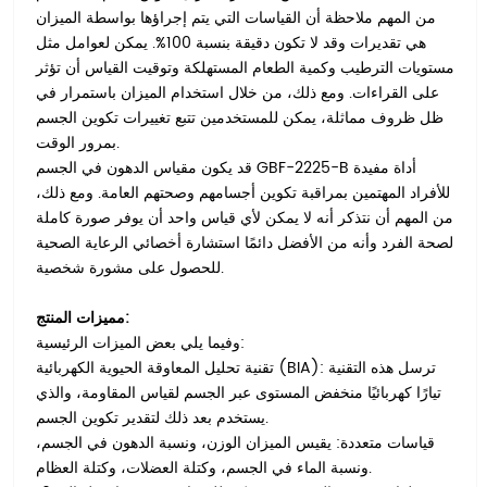
من المهم ملاحظة أن القياسات التي يتم إجراؤها بواسطة الميزان
هي تقديرات وقد لا تكون دقيقة بنسبة 100%. يمكن لعوامل مثل
مستويات الترطيب وكمية الطعام المستهلكة وتوقيت القياس أن تؤثر
على القراءات. ومع ذلك، من خلال استخدام الميزان باستمرار في
ظل ظروف مماثلة، يمكن للمستخدمين تتبع تغييرات تكوين الجسم
بمرور الوقت.
قد يكون مقياس الدهون في الجسم GBF-2225-B أداة مفيدة
للأفراد المهتمين بمراقبة تكوين أجسامهم وصحتهم العامة. ومع ذلك،
من المهم أن نتذكر أنه لا يمكن لأي قياس واحد أن يوفر صورة كاملة
لصحة الفرد وأنه من الأفضل دائمًا استشارة أخصائي الرعاية الصحية
للحصول على مشورة شخصية.
مميزات المنتج:
وفيما يلي بعض الميزات الرئيسية:
تقنية تحليل المعاوقة الحيوية الكهربائية (BIA): ترسل هذه التقنية
تيارًا كهربائيًا منخفض المستوى عبر الجسم لقياس المقاومة، والذي
يستخدم بعد ذلك لتقدير تكوين الجسم.
قياسات متعددة: يقيس الميزان الوزن، ونسبة الدهون في الجسم،
ونسبة الماء في الجسم، وكتلة العضلات، وكتلة العظام.