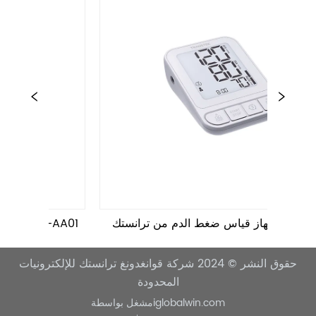
جهاز قياس ضغط الدم من ترانستك TMB-2272-
جهاز قياس ضغط الدم من ترانستك TMB-2275
AZY
حقوق النشر © 2024
شركة قوانغدونغ ترانستك للإلكترونيات
المحدودة
iglobalwin.com
مشغل بواسطة