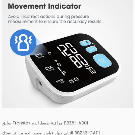
Transtek مراقبة ضغط الدم BBZ51-AB01
سابق:
جهاز قياس ضغط الدم من ترانستك BBZ32-CA01
التالي: