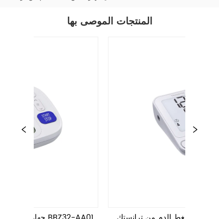
المنتجات الموصى بها
ياس ضغط الدم من ترانستك TMB-2272-
جهاز قياس ضغط الدم من ترانستك TMB-2275