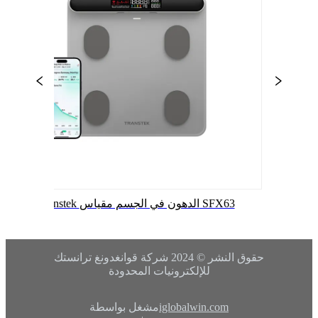
Transtek الدهون في الجسم مقياس SFX63
حقوق النشر © 2024
شركة قوانغدونغ ترانستك
للإلكترونيات المحدودة
iglobalwin.com
مشغل بواسطة